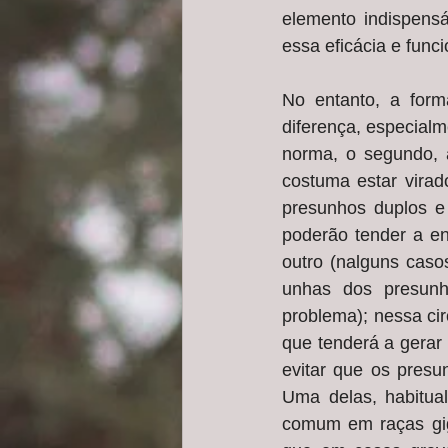
elemento indispens
essa eficácia e funci
No entanto, a form
diferença, especialm
norma, o segundo, a
costuma estar virad
presunhos duplos e 
poderão tender a e
outro (nalguns caso
unhas dos presunh
problema); nessa ci
que tenderá a gerar 
evitar que os presu
Uma delas, habitual
comum em raças gig