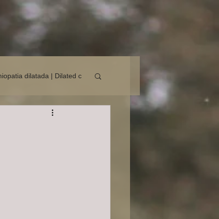
opatia dilatada | Dilated c