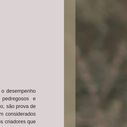
a o desempenho 
pedregosos e 
o, são prova de 
m considerados 
s criadores que 