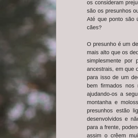
os consideram preju
são os presunhos ou
Até que ponto são ú
cães?
O presunho é um ded
mais alto que os de
simplesmente por p
ancestrais, em que 
para isso de um de
bem firmados nos m
ajudando-os a segur
montanha e moloss
presunhos estão l
desenvolvidos e não
para a frente, pode
assim o crêem mui