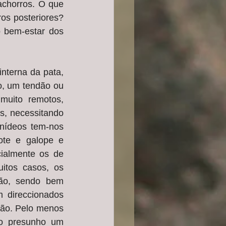
achorros. O que 
s posteriores? 
 bem-estar dos 
nterna da pata, 
, um tendão ou 
uito remotos, 
, necessitando 
ídeos tem-nos 
te e galope e 
ialmente os de 
tos casos, os 
ão, sendo bem 
 direccionados 
cão. Pelo menos 
o presunho um 