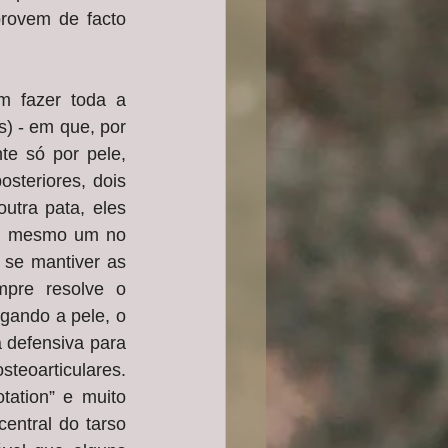
rovem de facto 
 fazer toda a 
) - em que, por 
e só por pele, 
teriores, dois 
tra pata, eles 
ou mesmo um no 
se mantiver as 
pre resolve o 
gando a pele, o 
 defensiva para 
eoarticulares. 
ation” e muito 
ntral do tarso 