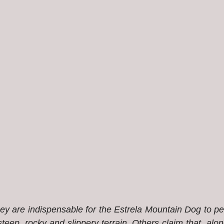
ey are indispensable for the Estrela Mountain Dog to per
teep, rocky and slippery terrain. Others claim that, alo