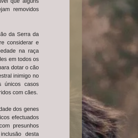
vel que alguns 
jam removidos 
ão da Serra da 
e considerar e 
iedade na raça 
les em todos os 
ra dotar o cão 
tral inimigo no 
s únicos casos 
ridos com cães.
edade dos genes 
cos efectuados 
com presunhos 
nclusão desta 