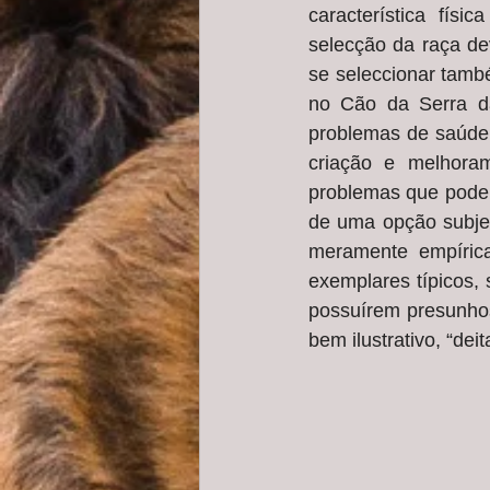
característica fís
selecção da raça dev
se seleccionar també
no Cão da Serra da
problemas de saúde 
criação e melhoram
problemas que poderã
de uma opção subjet
meramente empírica
exemplares típicos,
possuírem presunhos,
bem ilustrativo, “de