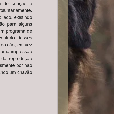
a de criação e 
oluntariamente, 
lado, existindo 
ão para alguns 
um programa de 
ontrolo desses 
 do cão, em vez 
 uma impressão 
da reprodução 
smente por não 
zando um chavão 