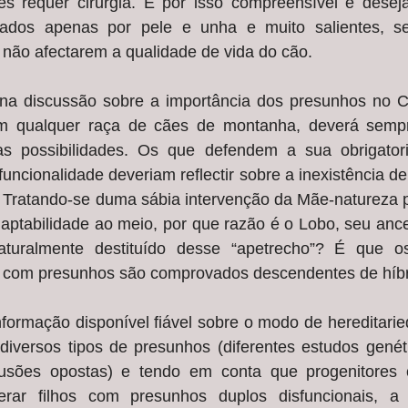
 requer cirurgia. É por isso compreensível e desejá
ados apenas por pele e unha e muito salientes, se
 não afectarem a qualidade de vida do cão.
na discussão sobre a importância dos presunhos no C
em qualquer raça de cães de montanha, deverá sempr
as possibilidades. Os que defendem a sua obrigator
uncionalidade deveriam reflectir sobre a inexistência de
 Tratando-se duma sábia intervenção da Mãe-natureza pa
ptabilidade ao meio, por que razão é o Lobo, seu ances
naturalmente destituído desse “apetrecho”? É que o
s com presunhos são comprovados descendentes de híb
nformação disponível fiável sobre o modo de hereditari
iversos tipos de presunhos (diferentes estudos genéti
usões opostas) e tendo em conta que progenitores 
rar filhos com presunhos duplos disfuncionais, a i