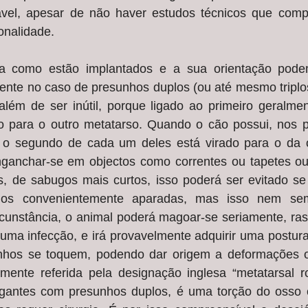
ável, apesar de não haver estudos técnicos que comp
onalidade.
a como estão implantados e a sua orientação podem
ente no caso de presunhos duplos (ou até mesmo triplos
lém de ser inútil, porque ligado ao primeiro geralment
o para o outro metatarso. Quando o cão possui, nos pos
o segundo de cada um deles está virado para o da ou
nganchar-se em objectos como correntes ou tapetes 
s, de sabugos mais curtos, isso poderá ser evitado se 
os convenientemente aparadas, mas isso nem sem
rcunstância, o animal poderá magoar-se seriamente, ras
uma infecção, e irá provavelmente adquirir uma postura
nhos se toquem, podendo dar origem a deformações ost
mente referida pela designação inglesa “metatarsal rot
antes com presunhos duplos, é uma torção do osso ce