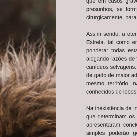
que em casos graves
presunhos, se form
cirurgicamente, para
Assim sendo, a eter
Estrela, tal como 
ponderar todas est
alegando razões de f
canídeos selvagens.
de gado de maior ada
mesmo território, 
conhecidos de lobo
Na inexistência de i
que determinam os d
apresentaram concl
simples poderão ge