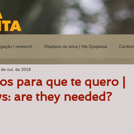
igação | research
Displasia da anca | Hip Dysplasia
Cardiomi
 de out. de 2018
B
Carácter e comportamento
s para que te quero |
s: are they needed?