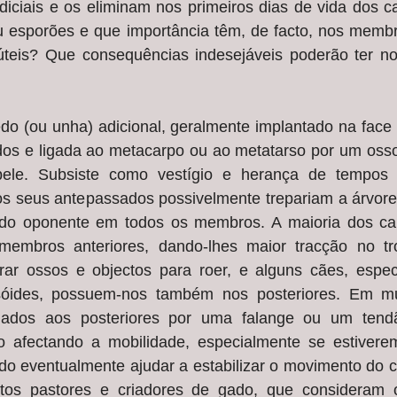
diciais e os eliminam nos primeiros dias de vida dos c
 esporões e que importância têm, de facto, nos membro
teis? Que consequências indesejáveis poderão ter no
o (ou unha) adicional, geralmente implantado na face i
dos e ligada ao metacarpo ou ao metatarso por um osso
ele. Subsiste como vestígio e herança de tempos m
os seus antepassados possivelmente trepariam a árvores
do oponente em todos os membros. A maioria dos can
embros anteriores, dando-lhes maior tracção no tro
ar ossos e objectos para roer, e alguns cães, espec
óides, possuem-nos também nos posteriores. Em mui
igados aos posteriores por uma falange ou um tend
 afectando a mobilidade, especialmente se estiverem
ndo eventualmente ajudar a estabilizar o movimento do 
tos pastores e criadores de gado, que consideram 