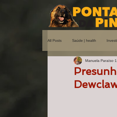
All Posts
Saúde | health
Invest
Manuela Paraíso
1
Reprodutores Valorizados | Values 
Presunho
Dewclaw