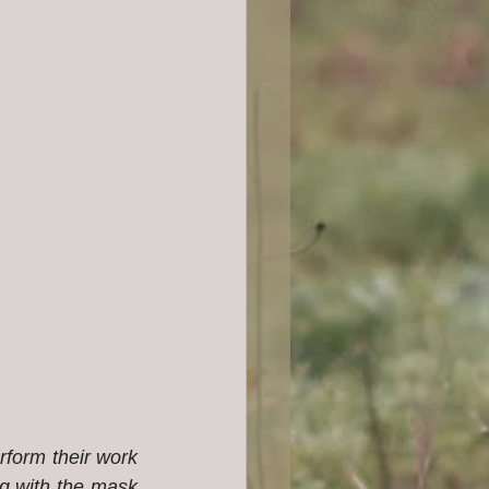
form their work 
ng with the mask 