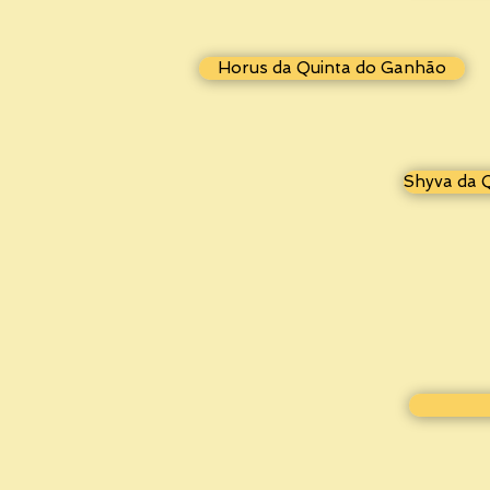
Horus da Quinta do Ganhão
Shyva da 