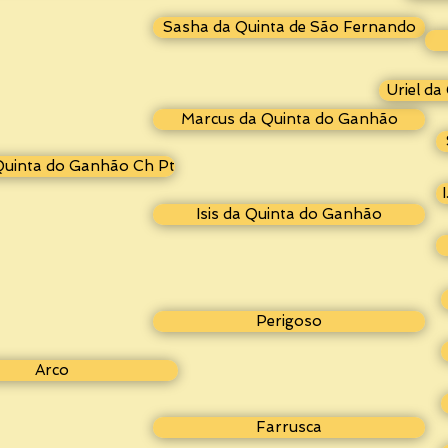
Sasha da Quinta de São Fernando
Uriel d
Marcus da Quinta do Ganhão
Quinta do Ganhão Ch Pt
Isis da Quinta do Ganhão
Perigoso
Arco
Farrusca