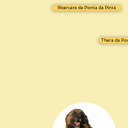
Ricercare da Ponta da Pinta
Thera da Po