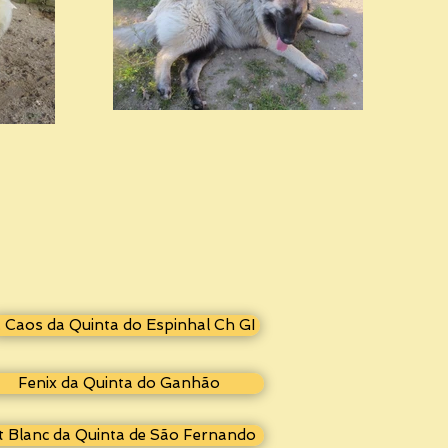
I. Caos da Quinta do Espinhal Ch GI
Fenix da Quinta do Ganhão
 Blanc da Quinta de São Fernando