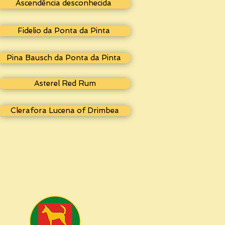
Ascendência desconhecida
Fidelio da Ponta da Pinta
Pina Bausch da Ponta da Pinta
Asterel Red Rum
Clerafora Lucena of Drimbea