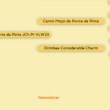
Canto Moço da Ponta da Pinta
nta da Pinta JCh Pt VLW23
Drimbea Considerable Charm
Newsletter