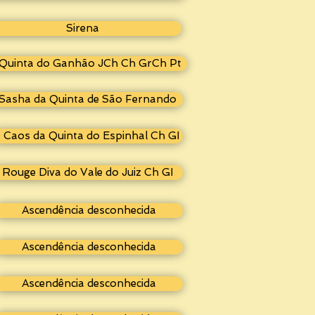
Sirena
a Quinta do Ganhão JCh Ch GrCh Pt
Sasha da Quinta de São Fernando
I. Caos da Quinta do Espinhal Ch GI
Rouge Diva do Vale do Juiz Ch GI
Ascendência desconhecida
Ascendência desconhecida
Ascendência desconhecida