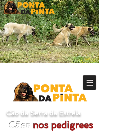
Cão da Serra da Estrela
Cães
nos pedigrees