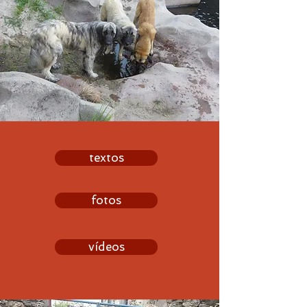
textos
fotos
vídeos