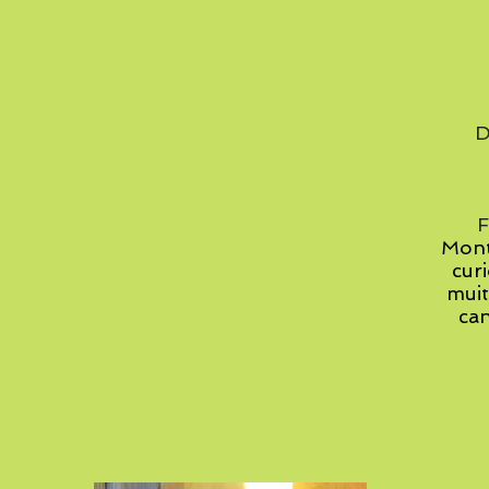
D
F
Mon
cur
muit
can