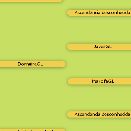
Ascendência desconhecida
JavesGL
DorneiraGL
MarofaGL
Ascendência desconhecida