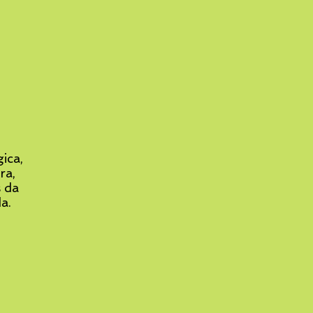
)
ica,
ra,
s da
a.