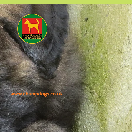
www.champdogs.co.uk