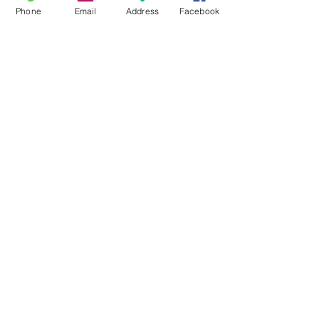
Phone
Email
Address
Facebook
Cartaxo, Portugal
2015
Ponta da Pinta
Newsletter