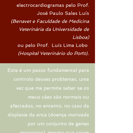
electrocardiogramas pelo Prof.
José Paulo Sales Luís
(Benavet e Faculdade de Medicina
Veterinária da Universidade de
Lisboa)
ou pelo Prof. Luís Lima Lobo
to).
(Hospital Veterinário do
Por
Este é um passo fundamental para
controlo desses problemas, uma
vez que me permite saber se os
meus cães são normais ou
afectados; no entanto, no caso da
displasia da anca (doença motivada
por um conjunto de genes
recessivos), mesmo que sejam