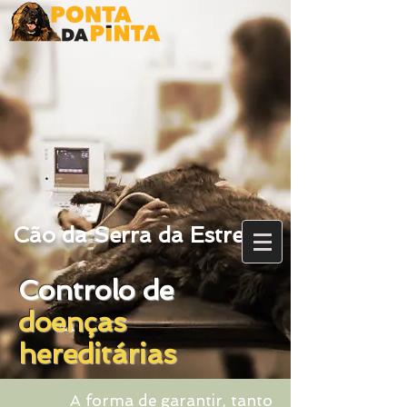
Cão da Serra da Estrela
Controlo de
doenças
hereditárias
A forma de garantir, tanto